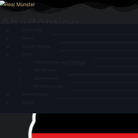
Akademien
Startseite
News
Social Media
Club
Geschichte und Erfolge
Profikader
Akademien
Beachsoccer
Abteilungen
Shop