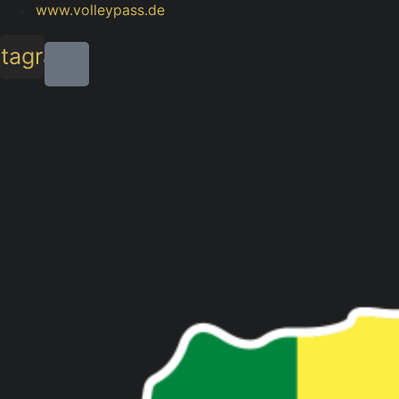
www.volleypass.de
stagram