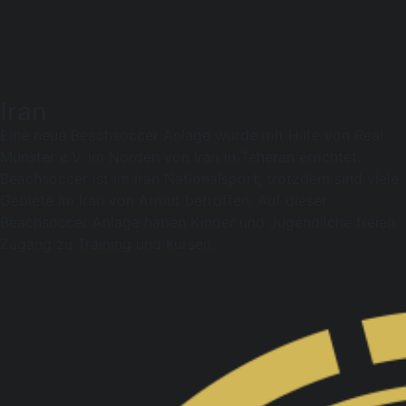
Iran
Eine neue Beachsoccer Anlage wurde mit Hilfe von Real
Münster e.V. im Norden von Iran in Teheran errichtet.
Beachsoccer ist im Iran Nationalsport, trotzdem sind viele
Gebiete im Iran von Armut betroffen. Auf dieser
Beachsoccer Anlage haben Kinder und Jugendliche freien
Zugang zu Training und Kursen.