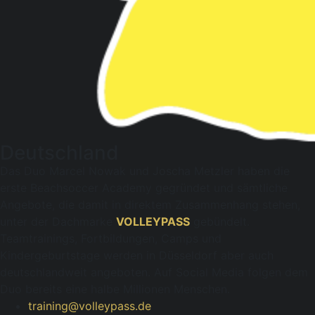
Deutschland
Das Duo Marcel Nowak und Joscha Metzler haben die
erste Beachsoccer Academy gegründet und sämtliche
Angebote, die damit in direktem Zusammenhang stehen,
unter der Dachmarke
VOLLEYPASS
gebündelt.
Teamtrainings, Fortbildungen, Camps und
Kindergeburtstage werden in Düsseldorf aber auch
deutschlandweit angeboten. Auf Social Media folgen dem
Duo bereits eine halbe Millionen Menschen.
training@volleypass.de