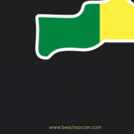
Senegal
„Senegal ist ein relativ armes Land, und viele Menschen
können trotz ihres Talents nicht an einer Akademie
trainieren. Deshalb wurde die Akademie gegründet, ohne
Gebühren oder sonstige
Kosten daran teilzunehmen, um allen Spielern einen
Besuch, eine Zukunft und eine Anlaufstelle im Beachsoccer
zu bieten.“
– Gabriel Mohagheghi
Ganzes Interview auf
www.beachsoccer.com