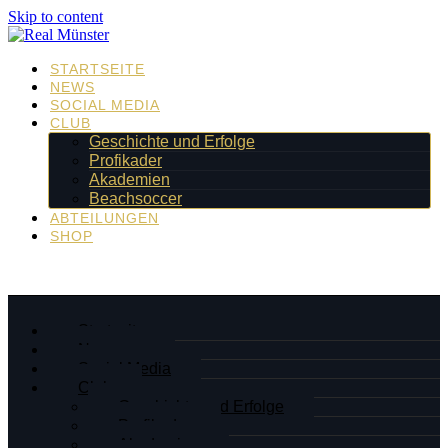
Skip to content
STARTSEITE
NEWS
SOCIAL MEDIA
CLUB
Geschichte und Erfolge
Profikader
Akademien
Beachsoccer
ABTEILUNGEN
SHOP
Startseite
News
Social Media
Club
Geschichte und Erfolge
Profikader
Akademien